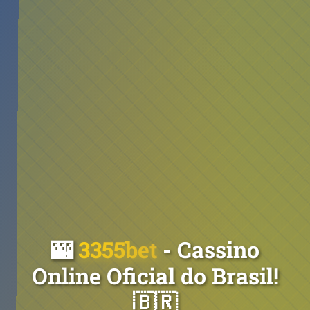
🎰
3355bet
- Cassino
Online Oficial do Brasil!
🇧🇷