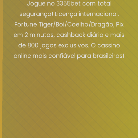
Jogue no 3355bet com total
segurança! Licença internacional,
Fortune Tiger/Boi/Coelho/Dragão, Pix
em 2 minutos, cashback diário e mais
de 800 jogos exclusivos. O cassino
online mais confiável para brasileiros!