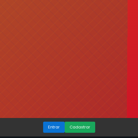
Entrar
Cadastrar