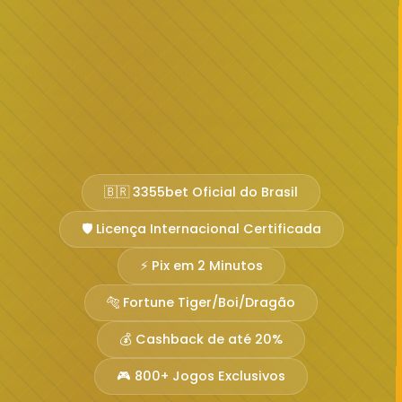
🇧🇷 3355bet Oficial do Brasil
🛡️ Licença Internacional Certificada
⚡ Pix em 2 Minutos
🐅 Fortune Tiger/Boi/Dragão
💰 Cashback de até 20%
🎮 800+ Jogos Exclusivos