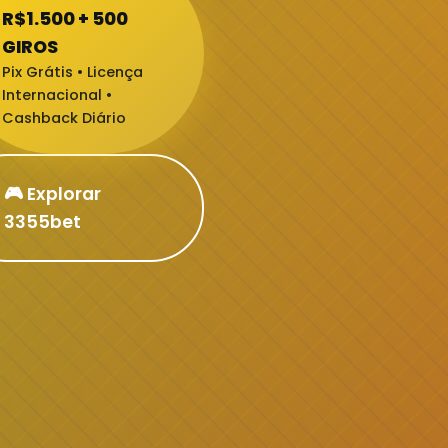
R$1.500 + 500
GIROS
Pix Grátis • Licença
Internacional •
Cashback Diário
🎮 Explorar
3355bet