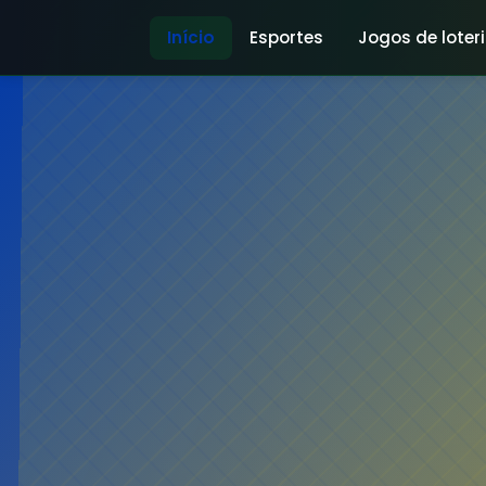
Início
Esportes
Jogos de loter