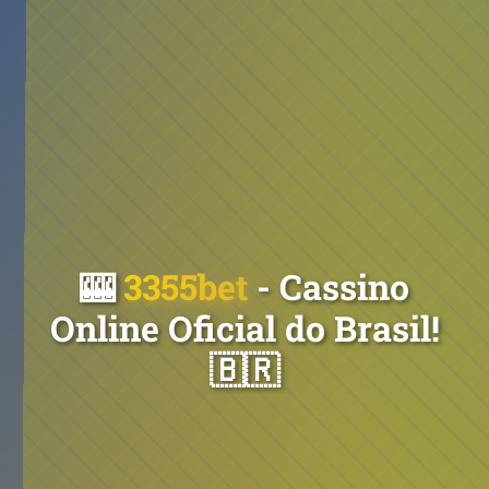
🎰
3355bet
- Cassino
Online Oficial do Brasil!
🇧🇷