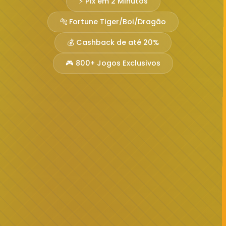
⚡ Pix em 2 Minutos
🐅 Fortune Tiger/Boi/Dragão
💰 Cashback de até 20%
🎮 800+ Jogos Exclusivos