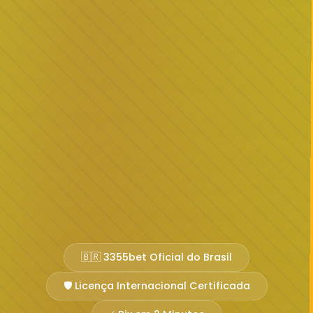
🇧🇷 3355bet Oficial do Brasil
🛡️ Licença Internacional Certificada