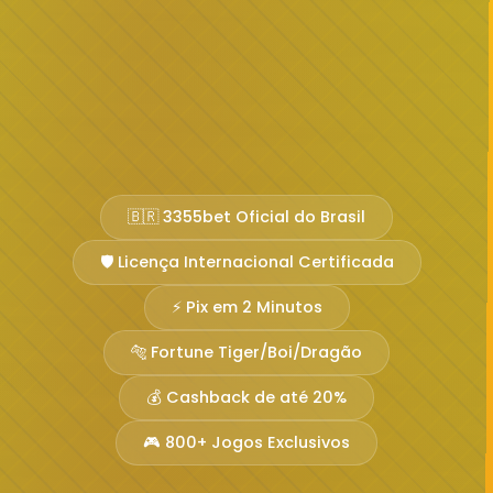
🇧🇷 3355bet Oficial do Brasil
🛡️ Licença Internacional Certificada
⚡ Pix em 2 Minutos
🐅 Fortune Tiger/Boi/Dragão
💰 Cashback de até 20%
🎮 800+ Jogos Exclusivos