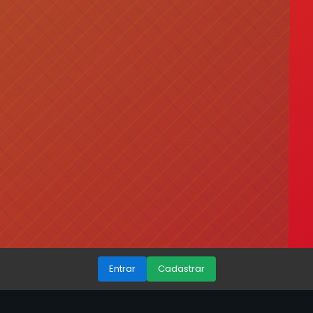
Entrar
Cadastrar