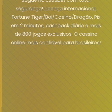
Jogue no 3355bet com total
segurança! Licença internacional,
Fortune Tiger/Boi/Coelho/Dragão, Pix
em 2 minutos, cashback diário e mais
de 800 jogos exclusivos. O cassino
online mais confiável para brasileiros!