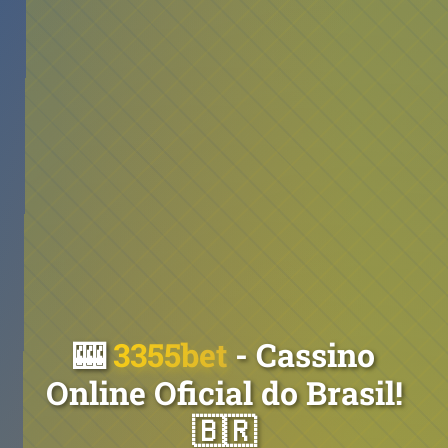
🎰
3355bet
- Cassino
Online Oficial do Brasil!
🇧🇷