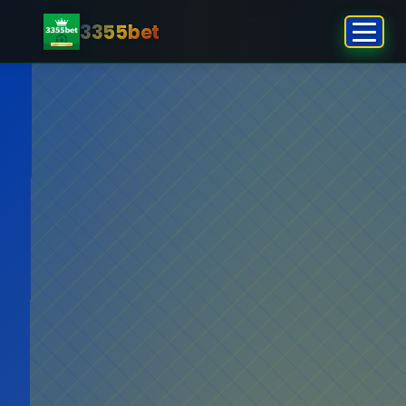
3355bet