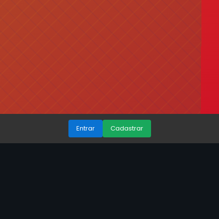
Entrar
Cadastrar