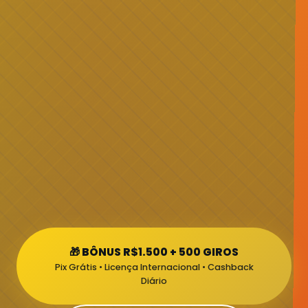
🎁 BÔNUS R$1.500 + 500 GIROS
Pix Grátis • Licença Internacional • Cashback
Diário