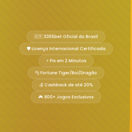
🇧🇷 3355bet Oficial do Brasil
🛡️ Licença Internacional Certificada
⚡ Pix em 2 Minutos
🐅 Fortune Tiger/Boi/Dragão
💰 Cashback de até 20%
🎮 800+ Jogos Exclusivos