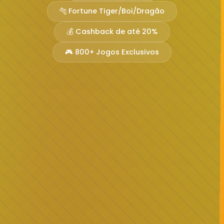
🐅 Fortune Tiger/Boi/Dragão
💰 Cashback de até 20%
🎮 800+ Jogos Exclusivos