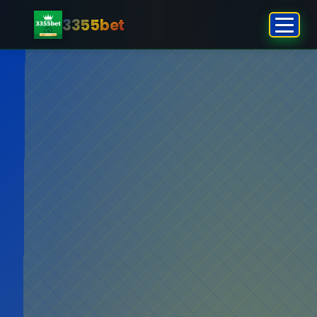
3355bet