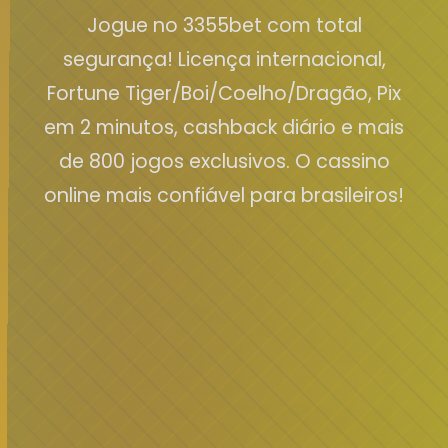
Jogue no 3355bet com total
segurança! Licença internacional,
Fortune Tiger/Boi/Coelho/Dragão, Pix
em 2 minutos, cashback diário e mais
de 800 jogos exclusivos. O cassino
online mais confiável para brasileiros!