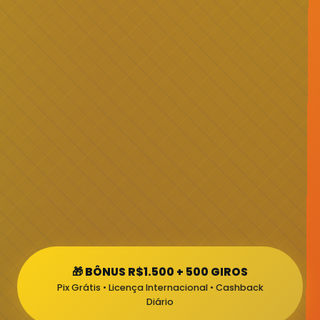
🎁 BÔNUS R$1.500 + 500 GIROS
Pix Grátis • Licença Internacional • Cashback
Diário