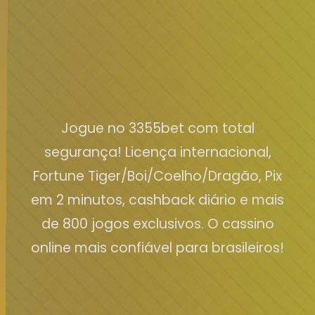
Jogue no 3355bet com total
segurança! Licença internacional,
Fortune Tiger/Boi/Coelho/Dragão, Pix
em 2 minutos, cashback diário e mais
de 800 jogos exclusivos. O cassino
online mais confiável para brasileiros!