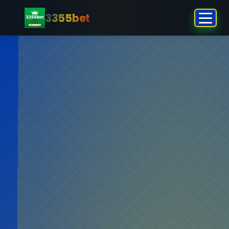
3355bet