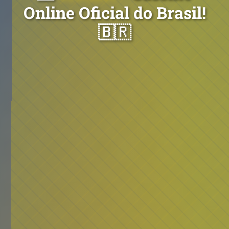
Online Oficial do Brasil!
🇧🇷