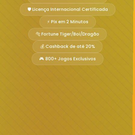
🛡️ Licença Internacional Certificada
⚡ Pix em 2 Minutos
🐅 Fortune Tiger/Boi/Dragão
💰 Cashback de até 20%
🎮 800+ Jogos Exclusivos