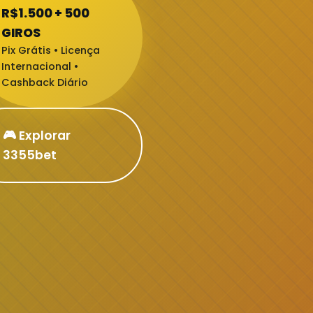
R$1.500 + 500
GIROS
Pix Grátis • Licença
Internacional •
Cashback Diário
🎮 Explorar
3355bet