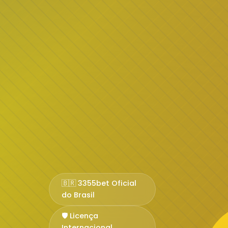
🇧🇷 3355bet Oficial
do Brasil
🛡️ Licença
Internacional