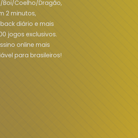
r/Boi/Coelho/Dragão,
em 2 minutos,
back diário e mais
00 jogos exclusivos.
ssino online mais
ável para brasileiros!