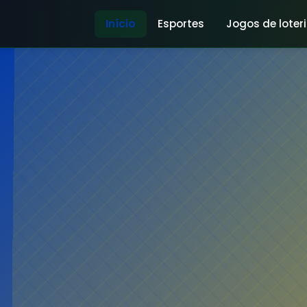
Início
Esportes
Jogos de loter