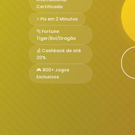
Certificada
⚡ Pix em 2 Minutos
🐅 Fortune
Tiger/Boi/Dragão
💰 Cashback de até
20%
🎮 800+ Jogos
Exclusivos