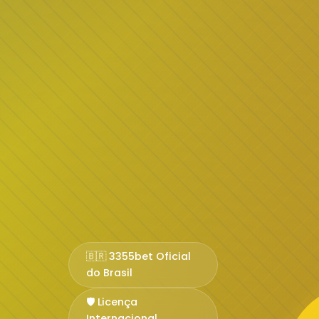
🇧🇷 3355bet Oficial
do Brasil
🛡️ Licença
Internacional