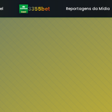
3355bet
el
Reportagens da Mídia