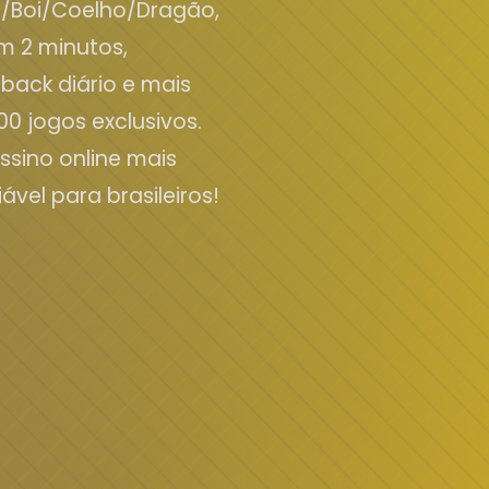
r/Boi/Coelho/Dragão,
em 2 minutos,
back diário e mais
00 jogos exclusivos.
ssino online mais
ável para brasileiros!