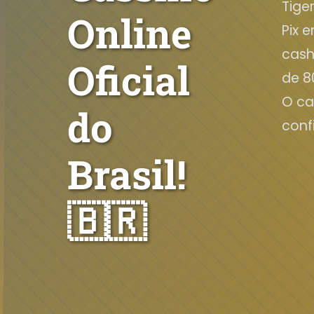
Tige
Online
Pix 
cash
Oficial
de 8
O ca
do
confi
Brasil!
🇧🇷