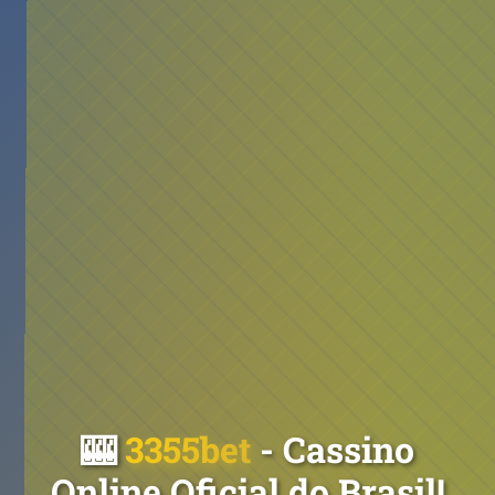
🎰
3355bet
- Cassino
Online Oficial do Brasil!