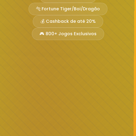
🐅 Fortune Tiger/Boi/Dragão
💰 Cashback de até 20%
🎮 800+ Jogos Exclusivos