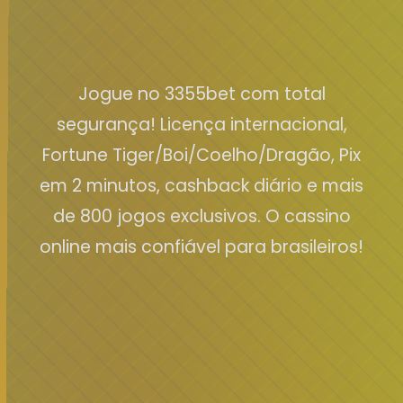
Jogue no 3355bet com total
segurança! Licença internacional,
Fortune Tiger/Boi/Coelho/Dragão, Pix
em 2 minutos, cashback diário e mais
de 800 jogos exclusivos. O cassino
online mais confiável para brasileiros!