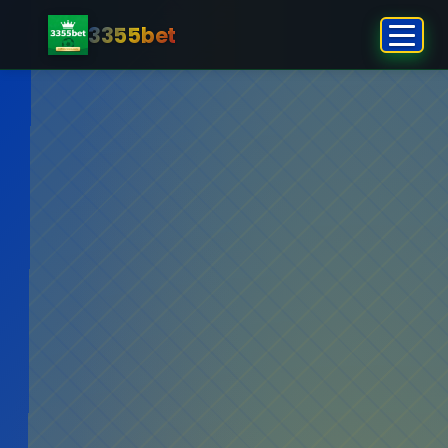
3355bet