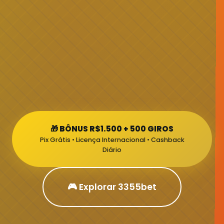
🎁 BÔNUS R$1.500 + 500 GIROS
Pix Grátis • Licença Internacional • Cashback
Diário
🎮 Explorar 3355bet