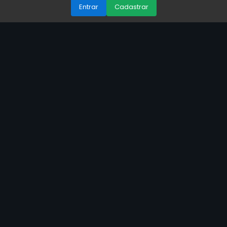
Entrar
Cadastrar
3355bet | Descubra o
Fascinante Universo de
EgyptsGlow: Um Mergulho
no Mundo dos Jogos de
Slots Online