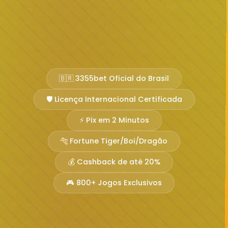
🇧🇷 3355bet Oficial do Brasil
🛡️ Licença Internacional Certificada
⚡ Pix em 2 Minutos
🐅 Fortune Tiger/Boi/Dragão
💰 Cashback de até 20%
🎮 800+ Jogos Exclusivos