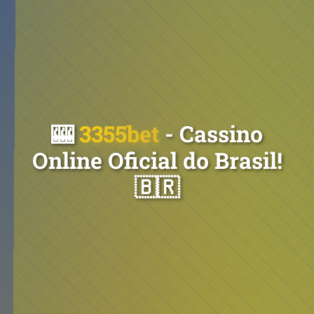
🎰
3355bet
- Cassino
Online Oficial do Brasil!
🇧🇷