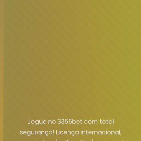
Jogue no 3355bet com total
segurança! Licença internacional,