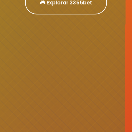
🎮 Explorar 3355bet