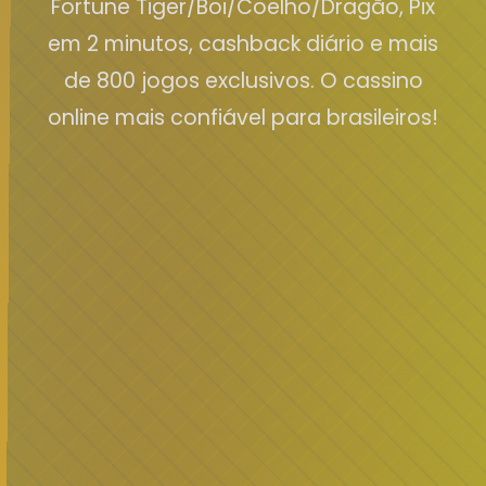
Fortune Tiger/Boi/Coelho/Dragão, Pix
em 2 minutos, cashback diário e mais
de 800 jogos exclusivos. O cassino
online mais confiável para brasileiros!