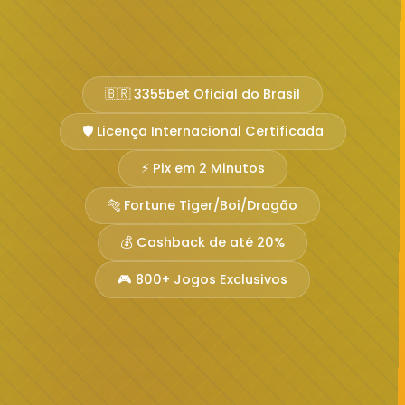
🇧🇷 3355bet Oficial do Brasil
🛡️ Licença Internacional Certificada
⚡ Pix em 2 Minutos
🐅 Fortune Tiger/Boi/Dragão
💰 Cashback de até 20%
🎮 800+ Jogos Exclusivos